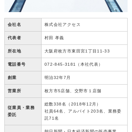
会社名
株式会社アクセス
代表者
村田 孝義
所在地
大阪府枚方市東田宮1丁目11-33
電話番号
072-845-3181（本社代表）
創業
明治32年7月
営業所
枚方市5店舗、交野市１店舗
総数338名（2018年12月）
従業員・業務
社員64名、アルバイト203名、業務委
委託
託71名
朝日新聞・日本経済新聞の販売事業