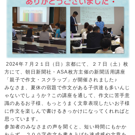
2024年７月２１日（日）京都にて、２７日（土）枚
方にて、朝日新聞社・ASA枚方主催の新聞活用講座
「親
子で作文・スクラップ」が
開催されました♪
みなさま、夏休の宿題で作文がある子供達も多いんじ
ゃないでしょうか？
この講座を通して、作文に苦手意
識のあるお子様、もっとうまく文章表現したいお子様
に作文を楽しん
で書ける
きっかけになってくれればと
思っています。
参加者のみなさまの声を聞くと、短い時間にもかか
わらず、２００字作文を書き上げた達成感や文章を